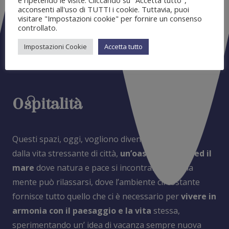
e ripetendo le visite. Cliccando su "Accetta tutto",
acconsenti all'uso di TUTTI i cookie. Tuttavia, puoi
visitare "Impostazioni cookie" per fornire un consenso
controllato.
Impostazioni Cookie
Accetta tutto
Ospitalità
Questi spazi, oggi, vogliono diventare un rifugio
dalla vita stressante di città,
un’oasi tra il cielo ed il
mare
dove natura e pace si incontrano, dove la
mente può rilassarsi, dove l’ambiente circostante
fornisce tutto quello che ci è necessario per
vivere in
armonia con il paesaggio e la vita
stessa,
sperimentando un’ idea di vacanza sempre nuova