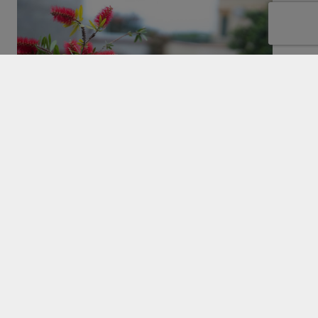
Vogliamo chiedere ai nostri ospiti di contribuire con
piccole attenzioni
a questo importantissimo
obiettivo con:
Riduzione dei consumi energetici
cercando
di evitare di lasciare luci accese o